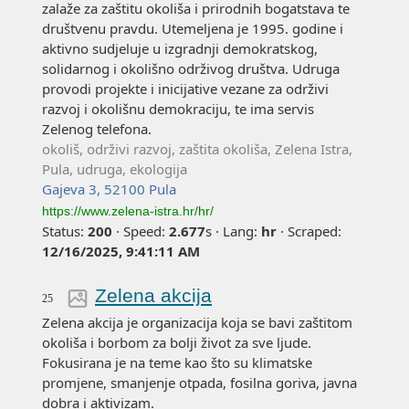
zalaže za zaštitu okoliša i prirodnih bogatstava te
društvenu pravdu. Utemeljena je 1995. godine i
aktivno sudjeluje u izgradnji demokratskog,
solidarnog i okolišno održivog društva. Udruga
provodi projekte i inicijative vezane za održivi
razvoj i okolišnu demokraciju, te ima servis
Zelenog telefona.
okoliš, održivi razvoj, zaštita okoliša, Zelena Istra,
Pula, udruga, ekologija
Gajeva 3, 52100 Pula
https://www.zelena-istra.hr/hr/
Status:
200
·
Speed:
2.677
s
·
Lang:
hr
·
Scraped:
12/16/2025, 9:41:11 AM
Zelena akcija
25
Zelena akcija je organizacija koja se bavi zaštitom
okoliša i borbom za bolji život za sve ljude.
Fokusirana je na teme kao što su klimatske
promjene, smanjenje otpada, fosilna goriva, javna
dobra i aktivizam.