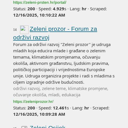
https://zeleni-prsten.hr/portal/
Status:
200
·
Speed:
4.929
s
·
Lang:
hr
·
Scraped:
12/16/2025, 10:10:22 AM
Zeleni prozor - Forum za
14
održivi razvoj
Forum za održivi razvoj "Zeleni prozor" je udruga
mladih koja educira mlade i građane o zelenim
temama, klimatskim promjenama, očuvanju
okoliša, aktivnom građanstvu, ljudskim pravima,
političkoj participaciji i vrijednostima Europske
unije. Udruga organizira projekte i radi s mladima s
ciljem izgradnje održive budućnosti.
održivi razvoj, zelene teme, klimatske promjene,
očuvanje okoliša, mladi, edukacija
https://zeleniprozor.hr/
Status:
200
·
Speed:
12.461
s
·
Lang:
hr
·
Scraped:
12/16/2025, 10:09:28 AM
Zeleni Osijek