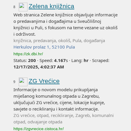
Zelena knjižnica
8
Web stranica Zelene knjižnice objavljuje informacije
o predavanjima i događajima u Sveučilišnoj
knjižnici u Puli, s fokusom na teme vezane uz okoliš
i održivost.
knjižnica, predavanja, okoliš, Pula, događanja
Herkulov prolaz 1, 52100 Pula
https://zk.dbi.hr/
Status:
200
·
Speed:
4.167
s
·
Lang:
hr
·
Scraped:
12/17/2025, 4:02:37 AM
ZG Vrećice
9
Informacije o novom modelu prikupljanja
miješanog komunalnog otpada u Zagrebu,
uključujući ZG vrećice, cijene, lokacije kupnje,
savjete o recikliranju i kontakt informacije.
ZG vrećice, otpad, recikliranje, Zagreb, komunalni
otpad, odvajanje otpada
https://zgvrecice.cistoca.hr/