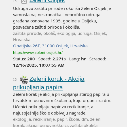
15
Udruga za zaštitu prirode i okoliša Zeleni Osijek je
samostalna, nestranačka i neprofitna udruga
građana osnovana 1995. godine u Osijeku,
posvećena zaštiti prirode i okoliša.
zaštita prirode, okoliš, ekologija, udruga, Osijek,
Hrvatska
Opatijska 26F, 31000 Osijek, Hrvatska
https://www.zeleni-osijek.hr/
Status:
200
·
Speed:
2.271
s
·
Lang:
hr
·
Scraped:
12/16/2025, 10:07:55 AM
Zeleni korak - Akcija
16
prikupljanja papira
Zeleni korak je akcija prikupljanja starog papira u
hrvatskim osnovnim školama, koju organizira dm.
Učenici prikupljaju papir za recikliranje, a
najuspješnije škole dobivaju nagrade.
ekologija, recikliranje, papir, škole, dm, zeleni
korak, akcija, osnovnoškolci, zaštita okoliša