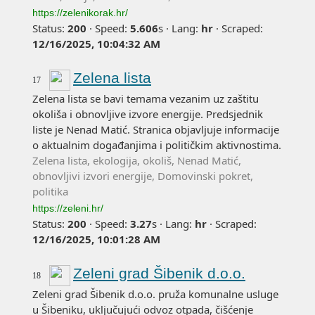
https://zelenikorak.hr/
Status:
200
·
Speed:
5.606
s
·
Lang:
hr
·
Scraped:
12/16/2025, 10:04:32 AM
Zelena lista
17
Zelena lista se bavi temama vezanim uz zaštitu
okoliša i obnovljive izvore energije. Predsjednik
liste je Nenad Matić. Stranica objavljuje informacije
o aktualnim događanjima i političkim aktivnostima.
Zelena lista, ekologija, okoliš, Nenad Matić,
obnovljivi izvori energije, Domovinski pokret,
politika
https://zeleni.hr/
Status:
200
·
Speed:
3.27
s
·
Lang:
hr
·
Scraped:
12/16/2025, 10:01:28 AM
Zeleni grad Šibenik d.o.o.
18
Zeleni grad Šibenik d.o.o. pruža komunalne usluge
u Šibeniku, uključujući odvoz otpada, čišćenje