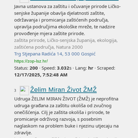
Javna ustanova za zaštitu i očuvanje prirode Ličko-
senjske županije obavlja djelatnosti zaštite,
održavanja i promicanja zaštićenih područja,
upravlja područjima ekološke mreže, te nadzire
provođenje mjera zaštite prirode.
zaštita prirode, Ličko-senjska županija, ekologija,
zaštićena područja, Natura 2000
Trg Stjepana Radića 14, 53 000 Gospić
https://zop-lsz.hr/
Status:
200
·
Speed:
3.032
s
·
Lang:
hr
·
Scraped:
12/17/2025, 7:52:48 AM
Želim Miran Život ŽMŽ
3
Udruga ŽELIM MIRAN ŽIVOT (ŽMŽ) je neprofitna
udruga građana za zaštitu okoliša od zvučnog
onečišćenja. Cilj je zaštita okoliša i prirode, te
promicanje održivog razvoja, s posebnim
naglaskom na problem buke i njezinu utjecaju na
zdravlje.