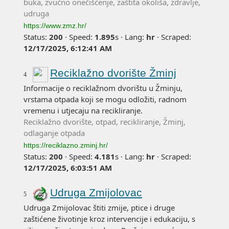
buka, zvučno onečišćenje, zaštita okoliša, zdravlje,
udruga
https://www.zmz.hr/
Status:
200
·
Speed:
1.895
s
·
Lang:
hr
·
Scraped:
12/17/2025, 6:12:41 AM
Reciklažno dvorište Žminj
4
Informacije o reciklažnom dvorištu u Žminju,
vrstama otpada koji se mogu odložiti, radnom
vremenu i utjecaju na recikliranje.
Reciklažno dvorište, otpad, recikliranje, Žminj,
odlaganje otpada
https://reciklazno.zminj.hr/
Status:
200
·
Speed:
4.181
s
·
Lang:
hr
·
Scraped:
12/17/2025, 6:03:51 AM
Udruga Zmijolovac
5
Udruga Zmijolovac štiti zmije, ptice i druge
zaštićene životinje kroz intervencije i edukaciju, s