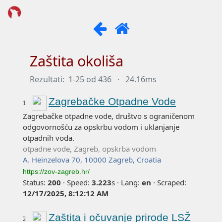
Zaštita okoliša
Rezultati:
1-25 od 436
·
24.16ms
Zagrebačke Otpadne Vode
1
Zagrebačke otpadne vode, društvo s ograničenom
odgovornošću za opskrbu vodom i uklanjanje
otpadnih voda.
otpadne vode, Zagreb, opskrba vodom
A. Heinzelova 70, 10000 Zagreb, Croatia
https://zov-zagreb.hr/
Status:
200
·
Speed:
3.223
s
·
Lang:
en
·
Scraped:
12/17/2025, 8:12:12 AM
Zaštita i očuvanje prirode LSŽ
2