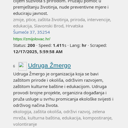
ciljem suživota s prirodom. Pružaju pomoć u
premještanju životinja, nude preventivne mjere i
educiraju javnost.
zmije, ptice, zaštita životinja, priroda, intervencije,
edukacija, Slavonski Brod, Hrvatska
Šumeće 37, 35254
https://zmijolovac.hr/
Status:
200
·
Speed:
1.411
s
·
Lang:
hr
·
Scraped:
12/17/2025, 5:59:58 AM
Udruga Žmergo
6
Udruga Žmergo je organizacija koja se bavi
zaštitom prirode i okoliša, održivim razvojem,
zaštitom kulturne baštine i edukacijom. Udruga
provodi brojne projekte, organizira događanja i
pruža usluge u svrhu promicanja ekološke svijesti i
održivog načina života.
ekologija, zaštita okoliša, održivi razvoj, zelena
mreža, kulturna baština, edukacija, kompostiranje,
volontiranje