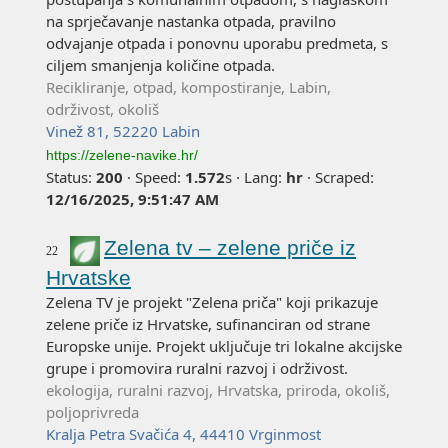
na sprječavanje nastanka otpada, pravilno
odvajanje otpada i ponovnu uporabu predmeta, s
ciljem smanjenja količine otpada.
Recikliranje, otpad, kompostiranje, Labin,
održivost, okoliš
Vinež 81, 52220 Labin
https://zelene-navike.hr/
Status:
200
·
Speed:
1.572
s
·
Lang:
hr
·
Scraped:
12/16/2025, 9:51:47 AM
Zelena tv – zelene priče iz
22
Hrvatske
Zelena TV je projekt "Zelena priča" koji prikazuje
zelene priče iz Hrvatske, sufinanciran od strane
Europske unije. Projekt uključuje tri lokalne akcijske
grupe i promovira ruralni razvoj i održivost.
ekologija, ruralni razvoj, Hrvatska, priroda, okoliš,
poljoprivreda
Kralja Petra Svačića 4, 44410 Vrginmost