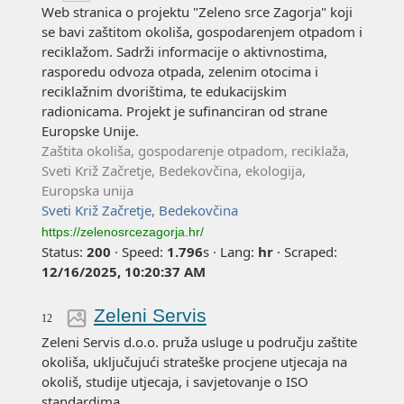
Web stranica o projektu "Zeleno srce Zagorja" koji
se bavi zaštitom okoliša, gospodarenjem otpadom i
reciklažom. Sadrži informacije o aktivnostima,
rasporedu odvoza otpada, zelenim otocima i
reciklažnim dvorištima, te edukacijskim
radionicama. Projekt je sufinanciran od strane
Europske Unije.
Zaštita okoliša, gospodarenje otpadom, reciklaža,
Sveti Križ Začretje, Bedekovčina, ekologija,
Europska unija
Sveti Križ Začretje, Bedekovčina
https://zelenosrcezagorja.hr/
Status:
200
·
Speed:
1.796
s
·
Lang:
hr
·
Scraped:
12/16/2025, 10:20:37 AM
Zeleni Servis
12
Zeleni Servis d.o.o. pruža usluge u području zaštite
okoliša, uključujući strateške procjene utjecaja na
okoliš, studije utjecaja, i savjetovanje o ISO
standardima.