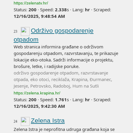
https://zelenatv.hr/
Status:
200
·
Speed:
2.338
s
·
Lang:
hr
·
Scraped:
12/16/2025, 9:48:54 AM
Održivo gospodarenje
23
otpadom
Web stranica informira građane o održivom
gospodarenju otpadom, razvrstavanju, te prikazuje
lokacije eko-otoka. Sadrži informacije o projektu,
brošure, letke, i radijske poruke.
održivo gospodarenje otpadom, razvrstavanje
otpada, eko otoci, reciklaža, Krapina, Đurmanec,
Jesenje, Petrovsko, Radoboj, Hum na Sutli
https://zelena.krapina.hr/
Status:
200
·
Speed:
1.761
s
·
Lang:
hr
·
Scraped:
12/16/2025, 9:42:30 AM
Zelena Istra
24
Zelena Istra je neprofitna udruga građana koja se