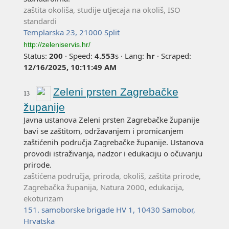
zaštita okoliša, studije utjecaja na okoliš, ISO
standardi
Templarska 23, 21000 Split
http://zeleniservis.hr/
Status:
200
·
Speed:
4.553
s
·
Lang:
hr
·
Scraped:
12/16/2025, 10:11:49 AM
Zeleni prsten Zagrebačke
13
županije
Javna ustanova Zeleni prsten Zagrebačke županije
bavi se zaštitom, održavanjem i promicanjem
zaštićenih područja Zagrebačke županije. Ustanova
provodi istraživanja, nadzor i edukaciju o očuvanju
prirode.
zaštićena područja, priroda, okoliš, zaštita prirode,
Zagrebačka županija, Natura 2000, edukacija,
ekoturizam
151. samoborske brigade HV 1, 10430 Samobor,
Hrvatska