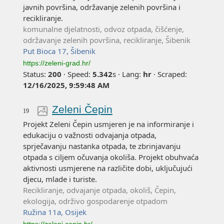
javnih površina, održavanje zelenih površina i
recikliranje.
komunalne djelatnosti, odvoz otpada, čišćenje,
održavanje zelenih površina, recikliranje, Šibenik
Put Bioca 17, Šibenik
https://zeleni-grad.hr/
Status:
200
·
Speed:
5.342
s
·
Lang:
hr
·
Scraped:
12/16/2025, 9:59:48 AM
Zeleni Čepin
19
Projekt Zeleni Čepin usmjeren je na informiranje i
edukaciju o važnosti odvajanja otpada,
sprječavanju nastanka otpada, te zbrinjavanju
otpada s ciljem očuvanja okoliša. Projekt obuhvaća
aktivnosti usmjerene na različite dobi, uključujući
djecu, mlade i turiste.
Recikliranje, odvajanje otpada, okoliš, Čepin,
ekologija, održivo gospodarenje otpadom
Ružina 11a, Osijek