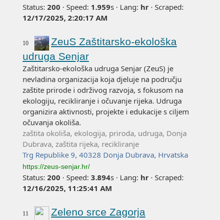
Status:
200
·
Speed:
1.959
s
·
Lang:
hr
·
Scraped:
12/17/2025, 2:20:17 AM
ZeuS Zaštitarsko-ekološka
10
udruga Senjar
Zaštitarsko-ekološka udruga Senjar (ZeuS) je
nevladina organizacija koja djeluje na području
zaštite prirode i održivog razvoja, s fokusom na
ekologiju, recikliranje i očuvanje rijeka. Udruga
organizira aktivnosti, projekte i edukacije s ciljem
očuvanja okoliša.
zaštita okoliša, ekologija, priroda, udruga, Donja
Dubrava, zaštita rijeka, recikliranje
Trg Republike 9, 40328 Donja Dubrava, Hrvatska
https://zeus-senjar.hr/
Status:
200
·
Speed:
3.894
s
·
Lang:
hr
·
Scraped:
12/16/2025, 11:25:41 AM
Zeleno srce Zagorja
11