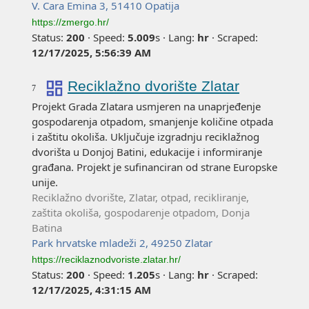
V. Cara Emina 3, 51410 Opatija
https://zmergo.hr/
Status:
200
·
Speed:
5.009
s
·
Lang:
hr
·
Scraped:
12/17/2025, 5:56:39 AM
Reciklažno dvorište Zlatar
7
Projekt Grada Zlatara usmjeren na unaprjeđenje
gospodarenja otpadom, smanjenje količine otpada
i zaštitu okoliša. Uključuje izgradnju reciklažnog
dvorišta u Donjoj Batini, edukacije i informiranje
građana. Projekt je sufinanciran od strane Europske
unije.
Reciklažno dvorište, Zlatar, otpad, recikliranje,
zaštita okoliša, gospodarenje otpadom, Donja
Batina
Park hrvatske mladeži 2, 49250 Zlatar
https://reciklaznodvoriste.zlatar.hr/
Status:
200
·
Speed:
1.205
s
·
Lang:
hr
·
Scraped:
12/17/2025, 4:31:15 AM