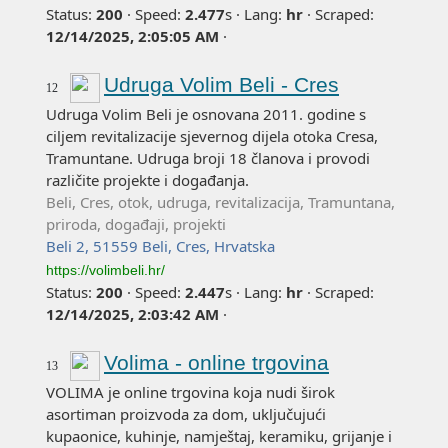
Status:
200
·
Speed:
2.477
s
·
Lang:
hr
·
Scraped:
12/14/2025, 2:05:05 AM
·
Udruga Volim Beli - Cres
12
Udruga Volim Beli je osnovana 2011. godine s
ciljem revitalizacije sjevernog dijela otoka Cresa,
Tramuntane. Udruga broji 18 članova i provodi
različite projekte i događanja.
Beli, Cres, otok, udruga, revitalizacija, Tramuntana,
priroda, događaji, projekti
Beli 2, 51559 Beli, Cres, Hrvatska
https://volimbeli.hr/
Status:
200
·
Speed:
2.447
s
·
Lang:
hr
·
Scraped:
12/14/2025, 2:03:42 AM
·
Volima - online trgovina
13
VOLIMA je online trgovina koja nudi širok
asortiman proizvoda za dom, uključujući
kupaonice, kuhinje, namještaj, keramiku, grijanje i