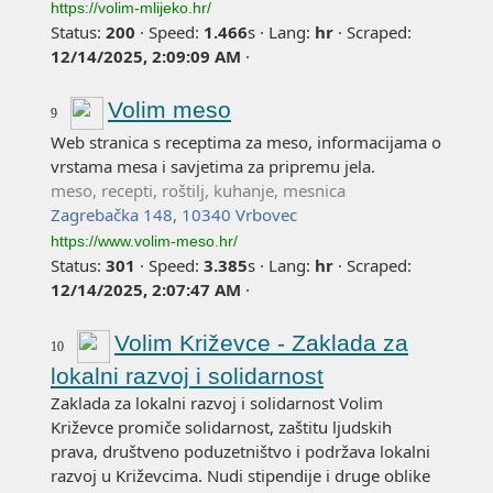
https://volim-mlijeko.hr/
Status:
200
·
Speed:
1.466
s
·
Lang:
hr
·
Scraped:
12/14/2025, 2:09:09 AM
·
Volim meso
9
Web stranica s receptima za meso, informacijama o
vrstama mesa i savjetima za pripremu jela.
meso, recepti, roštilj, kuhanje, mesnica
Zagrebačka 148, 10340 Vrbovec
https://www.volim-meso.hr/
Status:
301
·
Speed:
3.385
s
·
Lang:
hr
·
Scraped:
12/14/2025, 2:07:47 AM
·
Volim Križevce - Zaklada za
10
lokalni razvoj i solidarnost
Zaklada za lokalni razvoj i solidarnost Volim
Križevce promiče solidarnost, zaštitu ljudskih
prava, društveno poduzetništvo i podržava lokalni
razvoj u Križevcima. Nudi stipendije i druge oblike