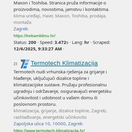
Maxon i Toshiba. Stranica pruža informacije o
proizvodima, novostima, jamstvu i kontaktima.
klima uređaji, Haier, Maxon, Toshiba, prodaja,
montaža
Zagreb
https://trebamklimu.hr/
Status:
200
·
Speed:
3.472
s
·
Lang:
hr
·
Scraped:
12/6/2025, 9:33:27 AM
·
Termotech Klimatizacija
23
Termotech nudi vrhunska rješenja za grijanje i
hlađenje, uključujući dizalice topline i
klimatizacijske sustave. Pružaju profesionalnu
ugradnju i održavanje, osiguravajući energetsku
učinkovitost i udobnost u vašem domu ili
poslovnom prostoru.
klimatizacija, grijanje, dizalice topline, Zagreb,
rashlađivanje, energetski učinkovito
Zapoljska ulica 10, 10000, Zagreb
https://www.termotech-klimatizacija.hr/