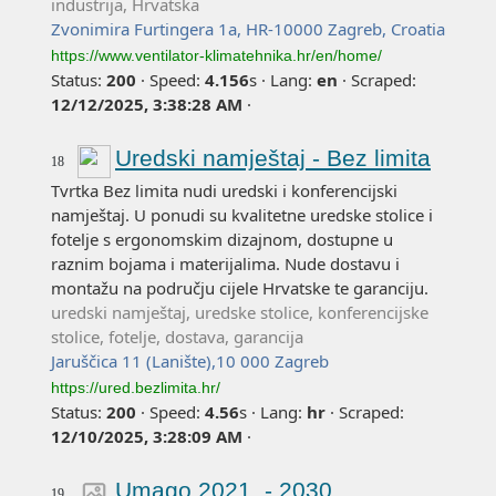
industrija, Hrvatska
Zvonimira Furtingera 1a, HR-10000 Zagreb, Croatia
https://www.ventilator-klimatehnika.hr/en/home/
Status:
200
·
Speed:
4.156
s
·
Lang:
en
·
Scraped:
12/12/2025, 3:38:28 AM
·
Uredski namještaj - Bez limita
18
Tvrtka Bez limita nudi uredski i konferencijski
namještaj. U ponudi su kvalitetne uredske stolice i
fotelje s ergonomskim dizajnom, dostupne u
raznim bojama i materijalima. Nude dostavu i
montažu na području cijele Hrvatske te garanciju.
uredski namještaj, uredske stolice, konferencijske
stolice, fotelje, dostava, garancija
Jaruščica 11 (Lanište),10 000 Zagreb
https://ured.bezlimita.hr/
Status:
200
·
Speed:
4.56
s
·
Lang:
hr
·
Scraped:
12/10/2025, 3:28:09 AM
·
Umago 2021. - 2030.
19