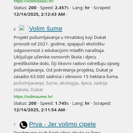
https://volimvlasici.hr/
Status:
200
·
Speed:
2.457
s
·
Lang:
hr
·
Scraped:
12/14/2025, 2:12:43 AM
·
Volim šume
6
Projekt pošumljavanja u Hrvatskoj koji Dukat
provodi od 2021. godine, spajajući ekološku
odgovornost s edukacijom mlađih naraštaja.
Uključuje učenike osnovnih škola i djecu
predškolske dobi, čiji likovni radovi određuju opseg
pošumljavanja. Od pokretanja projekta, Dukat je
zasadio 63.000 sadnica i obnovio 15 hektara šuma.
pošumljavanje, šume, ekologija, djeca, sadnja
stabala, Dukat
https://volimsume.hr/
Status:
200
·
Speed:
1.745
s
·
Lang:
hr
·
Scraped:
12/14/2025, 2:11:54 AM
·
Prva - Jer volimo cipele
7
Deichmann nudi širok izbor obuće za žene,