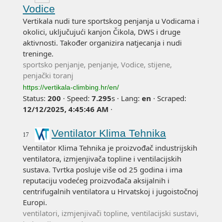
Vodice
Vertikala nudi ture sportskog penjanja u Vodicama i
okolici, uključujući kanjon Čikola, DWS i druge
aktivnosti. Također organizira natjecanja i nudi
treninge.
sportsko penjanje, penjanje, Vodice, stijene,
penjački toranj
https://vertikala-climbing.hr/en/
Status:
200
·
Speed:
7.295
s
·
Lang:
en
·
Scraped:
12/12/2025, 4:45:46 AM
·
Ventilator Klima Tehnika
17
Ventilator Klima Tehnika je proizvođač industrijskih
ventilatora, izmjenjivača topline i ventilacijskih
sustava. Tvrtka posluje više od 25 godina i ima
reputaciju vodećeg proizvođača aksijalnih i
centrifugalnih ventilatora u Hrvatskoj i jugoistočnoj
Europi.
ventilatori, izmjenjivači topline, ventilacijski sustavi,