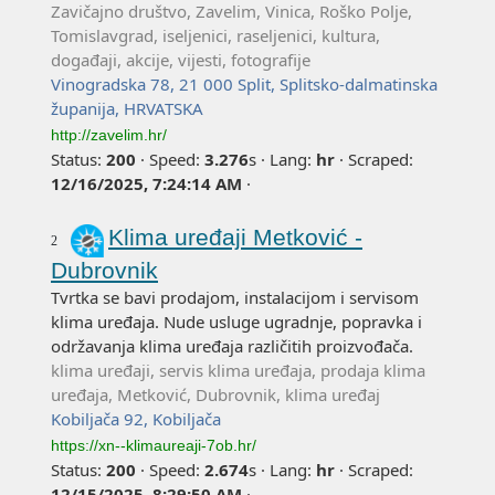
Zavičajno društvo, Zavelim, Vinica, Roško Polje,
Tomislavgrad, iseljenici, raseljenici, kultura,
događaji, akcije, vijesti, fotografije
Vinogradska 78, 21 000 Split, Splitsko-dalmatinska
županija, HRVATSKA
http://zavelim.hr/
Status:
200
·
Speed:
3.276
s
·
Lang:
hr
·
Scraped:
12/16/2025, 7:24:14 AM
·
Klima uređaji Metković -
2
Dubrovnik
Tvrtka se bavi prodajom, instalacijom i servisom
klima uređaja. Nude usluge ugradnje, popravka i
održavanja klima uređaja različitih proizvođača.
klima uređaji, servis klima uređaja, prodaja klima
uređaja, Metković, Dubrovnik, klima uređaj
Kobiljača 92, Kobiljača
https://xn--klimaureaji-7ob.hr/
Status:
200
·
Speed:
2.674
s
·
Lang:
hr
·
Scraped:
12/15/2025, 8:29:50 AM
·