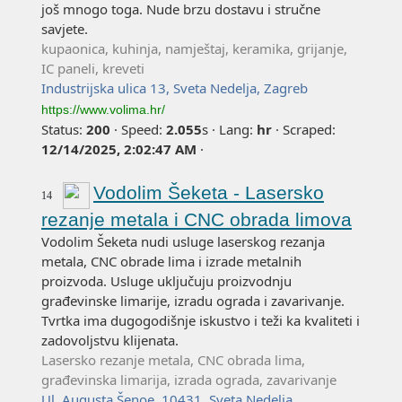
još mnogo toga. Nude brzu dostavu i stručne
savjete.
kupaonica, kuhinja, namještaj, keramika, grijanje,
IC paneli, kreveti
Industrijska ulica 13, Sveta Nedelja, Zagreb
https://www.volima.hr/
Status:
200
·
Speed:
2.055
s
·
Lang:
hr
·
Scraped:
12/14/2025, 2:02:47 AM
·
Vodolim Šeketa - Lasersko
14
rezanje metala i CNC obrada limova
Vodolim Šeketa nudi usluge laserskog rezanja
metala, CNC obrade lima i izrade metalnih
proizvoda. Usluge uključuju proizvodnju
građevinske limarije, izradu ograda i zavarivanje.
Tvrtka ima dugogodišnje iskustvo i teži ka kvaliteti i
zadovoljstvu klijenata.
Lasersko rezanje metala, CNC obrada lima,
građevinska limarija, izrada ograda, zavarivanje
Ul. Augusta Šenoe, 10431, Sveta Nedelja