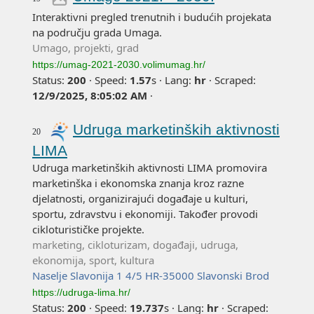
Interaktivni pregled trenutnih i budućih projekata
na području grada Umaga.
Umago, projekti, grad
https://umag-2021-2030.volimumag.hr/
Status:
200
·
Speed:
1.57
s
·
Lang:
hr
·
Scraped:
12/9/2025, 8:05:02 AM
·
Udruga marketinških aktivnosti
20
LIMA
Udruga marketinških aktivnosti LIMA promovira
marketinška i ekonomska znanja kroz razne
djelatnosti, organizirajući događaje u kulturi,
sportu, zdravstvu i ekonomiji. Također provodi
cikloturističke projekte.
marketing, cikloturizam, događaji, udruga,
ekonomija, sport, kultura
Naselje Slavonija 1 4/5 HR-35000 Slavonski Brod
https://udruga-lima.hr/
Status:
200
·
Speed:
19.737
s
·
Lang:
hr
·
Scraped: