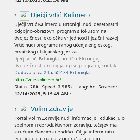
Dječji vrtić Kalimero
3
Dječji vrtić Kalimero u Brtonigli nudi desetosatni
odgojno-obrazovni program s fokusom na
dvojezičnost, ekološke vrijednosti i jezični razvoj.
Vrtić nudi programe ranog učenja engleskog,
hrvatskog i talijanskog jezika.
dječji vrtić, Brtonigla, predškolski odgoj,
dvojezičnost, ekologija, upisi, programi, kontakt
Dudova ulica 24a, 52474 Brtonigla
https://vrtic-kalimero.hr/
Status:
200
·
Speed:
2.985
s
·
Lang:
hr
·
Scraped:
12/14/2025, 5:19:49 AM
·
Volim Zdravlje
4
Portal Volim Zdravlje nudi informacije i edukaciju o
spolnom i reproduktivnom zdravlju, tečajevima,
stručnim člancima i podršci. Cilj je informirati i
educirati o temama iz područja spolnog i