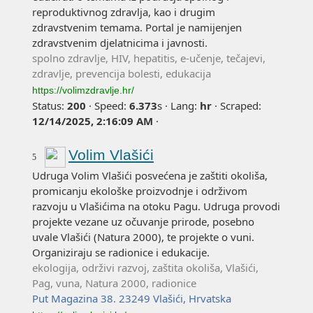
reproduktivnog zdravlja, kao i drugim
zdravstvenim temama. Portal je namijenjen
zdravstvenim djelatnicima i javnosti.
spolno zdravlje, HIV, hepatitis, e-učenje, tečajevi,
zdravlje, prevencija bolesti, edukacija
https://volimzdravlje.hr/
Status:
200
·
Speed:
6.373
s
·
Lang:
hr
·
Scraped:
12/14/2025, 2:16:09 AM
·
Volim Vlašići
5
Udruga Volim Vlašići posvećena je zaštiti okoliša,
promicanju ekološke proizvodnje i održivom
razvoju u Vlašićima na otoku Pagu. Udruga provodi
projekte vezane uz očuvanje prirode, posebno
uvale Vlašići (Natura 2000), te projekte o vuni.
Organiziraju se radionice i edukacije.
ekologija, održivi razvoj, zaštita okoliša, Vlašići,
Pag, vuna, Natura 2000, radionice
Put Magazina 38. 23249 Vlašići, Hrvatska