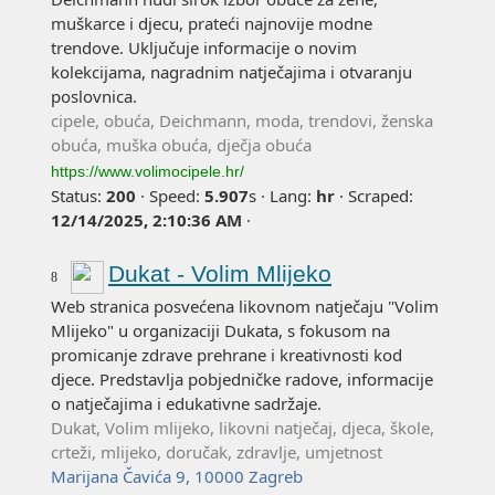
muškarce i djecu, prateći najnovije modne
trendove. Uključuje informacije o novim
kolekcijama, nagradnim natječajima i otvaranju
poslovnica.
cipele, obuća, Deichmann, moda, trendovi, ženska
obuća, muška obuća, dječja obuća
https://www.volimocipele.hr/
Status:
200
·
Speed:
5.907
s
·
Lang:
hr
·
Scraped:
12/14/2025, 2:10:36 AM
·
Dukat - Volim Mlijeko
8
Web stranica posvećena likovnom natječaju "Volim
Mlijeko" u organizaciji Dukata, s fokusom na
promicanje zdrave prehrane i kreativnosti kod
djece. Predstavlja pobjedničke radove, informacije
o natječajima i edukativne sadržaje.
Dukat, Volim mlijeko, likovni natječaj, djeca, škole,
crteži, mlijeko, doručak, zdravlje, umjetnost
Marijana Čavića 9, 10000 Zagreb