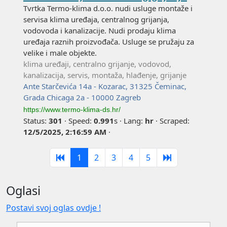
Tvrtka Termo-klima d.o.o. nudi usluge montaže i
servisa klima uređaja, centralnog grijanja,
vodovoda i kanalizacije. Nudi prodaju klima
uređaja raznih proizvođača. Usluge se pružaju za
velike i male objekte.
klima uređaji, centralno grijanje, vodovod,
kanalizacija, servis, montaža, hlađenje, grijanje
Ante Starčevića 14a - Kozarac, 31325 Čeminac,
Grada Chicaga 2a - 10000 Zagreb
https://www.termo-klima-ds.hr/
Status:
301
·
Speed:
0.991
s
·
Lang:
hr
·
Scraped:
12/5/2025, 2:16:59 AM
·
1
2
3
4
5
Oglasi
Postavi svoj oglas ovdje !