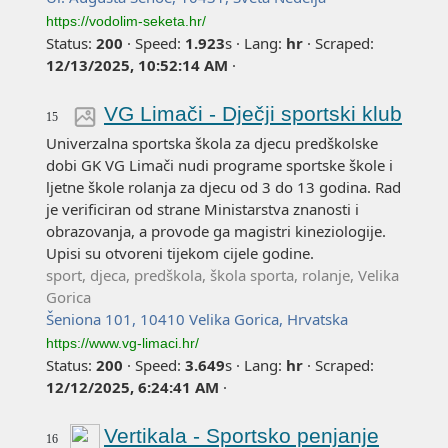
https://vodolim-seketa.hr/
Status:
200
·
Speed:
1.923
s
·
Lang:
hr
·
Scraped:
12/13/2025, 10:52:14 AM
·
VG Limači - Dječji sportski klub
15
Univerzalna sportska škola za djecu predškolske
dobi GK VG Limači nudi programe sportske škole i
ljetne škole rolanja za djecu od 3 do 13 godina. Rad
je verificiran od strane Ministarstva znanosti i
obrazovanja, a provode ga magistri kineziologije.
Upisi su otvoreni tijekom cijele godine.
sport, djeca, predškola, škola sporta, rolanje, Velika
Gorica
Šeniona 101, 10410 Velika Gorica, Hrvatska
https://www.vg-limaci.hr/
Status:
200
·
Speed:
3.649
s
·
Lang:
hr
·
Scraped:
12/12/2025, 6:24:41 AM
·
Vertikala - Sportsko penjanje
16