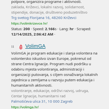
potpore, organizira programe i aktivnosti.
zaklada, Križevci, lokalni razvoj, solidarnost,
stipendije, donacije, društveno poduzetništvo
Trg svetog Florijana 16, 48260 Križevci
https://volimkrizevce.hr/
Status:
200
·
Speed:
2.166
s
·
Lang:
hr
·
Scraped:
12/14/2025, 2:06:42 AM
·
VolimGA
11
VolimGA je program edukacije i slanja volontera na
volontersko iskustvo izvan Europe, pokrenut od
strane Centra Ignacije. Program nudi podršku u
odabiru mjesta volontiranja, administraciji i
organizaciji putovanja, s ciljem osnaživanja lokalnih
zajednica u zemljama u razvoju putem edukacija i
humanitarnih aktivnosti.
volontiranje, edukacije, održivi razvoj, udruga,
Centar Ignacije, humanitarni rad
Palmotićeva ulica 31, 10 000 Zagreb
https://volimga.hr/