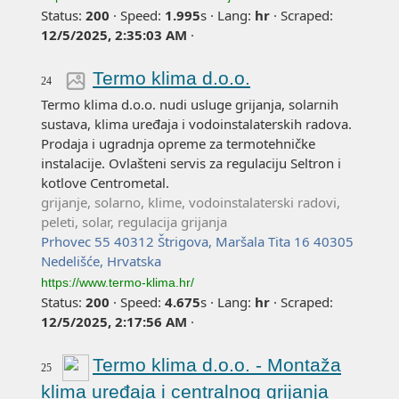
Status:
200
·
Speed:
1.995
s
·
Lang:
hr
·
Scraped:
12/5/2025, 2:35:03 AM
·
Termo klima d.o.o.
24
Termo klima d.o.o. nudi usluge grijanja, solarnih
sustava, klima uređaja i vodoinstalaterskih radova.
Prodaja i ugradnja opreme za termotehničke
instalacije. Ovlašteni servis za regulaciju Seltron i
kotlove Centrometal.
grijanje, solarno, klime, vodoinstalaterski radovi,
peleti, solar, regulacija grijanja
Prhovec 55 40312 Štrigova, Maršala Tita 16 40305
Nedelišće, Hrvatska
https://www.termo-klima.hr/
Status:
200
·
Speed:
4.675
s
·
Lang:
hr
·
Scraped:
12/5/2025, 2:17:56 AM
·
Termo klima d.o.o. - Montaža
25
klima uređaja i centralnog grijanja