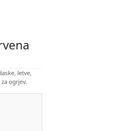
rvena
aske, letve,
 za ogrjev.