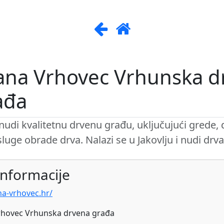
lana Vrhovec Vrhunska d
ađa
nudi kvalitetnu drvenu građu, uključujući grede, d
luge obrade drva. Nalazi se u Jakovlju i nudi drva
nformacije
ana-vrhovec.hr/
rhovec Vrhunska drvena građa