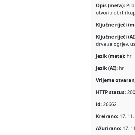
Opis (meta):
Pil
otvorio obrt i ku
Ključne riječi (m
Ključne riječi (AI
drva za ogrjev, u
Jezik (meta):
hr
Jezik (AI):
hr
Vrijeme otvaranj
HTTP status:
20
id:
26662
Kreirano:
17. 11.
Ažurirano:
17. 1