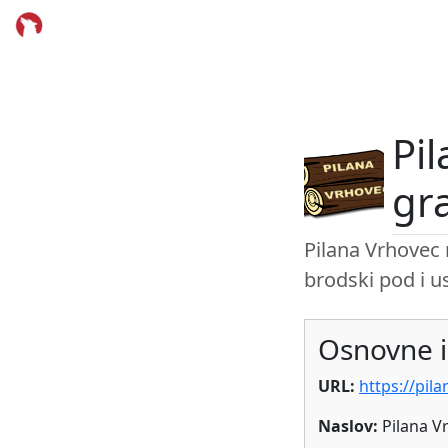
Pi
gr
Pilana Vrhovec 
brodski pod i us
Osnovne i
URL:
https://pil
Naslov:
Pilana V