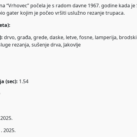
ana “Vrhovec” počela je s radom davne 1967. godine kada je
pio gater kojim je počeo vršiti uslužno rezanje trupaca.
eta):
):
drvo, građa, grede, daske, letve, fosne, lamperija, brodski
sluge rezanja, sušenje drva, Jakovlje
a (sec):
1.54
0
 2025.
1. 2025.