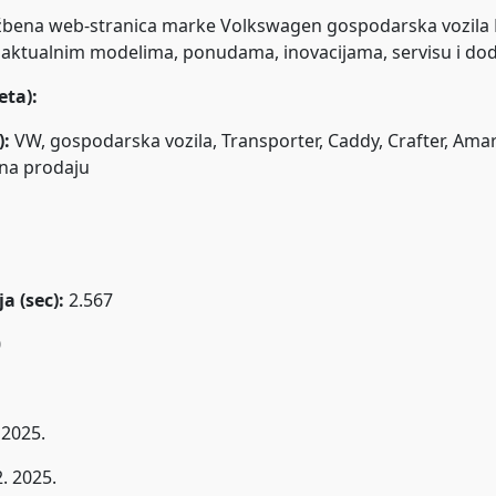
žbena web-stranica marke Volkswagen gospodarska vozila 
o aktualnim modelima, ponudama, inovacijama, servisu i do
eta):
):
VW, gospodarska vozila, Transporter, Caddy, Crafter, Amar
a na prodaju
a (sec):
2.567
0
 2025.
2. 2025.