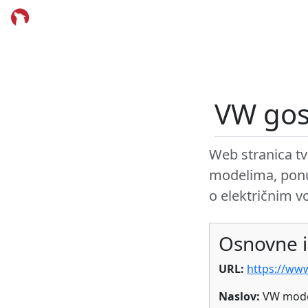
VW gos
Web stranica tv
modelima, ponu
o električnim v
Osnovne i
URL:
https://www
Naslov:
VW model