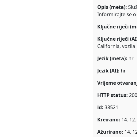
Opis (meta):
Slu
Informirajte se 
Ključne riječi (m
Ključne riječi (AI
California, vozil
Jezik (meta):
hr
Jezik (AI):
hr
Vrijeme otvaranj
HTTP status:
20
id:
38521
Kreirano:
14. 12.
Ažurirano:
14. 1